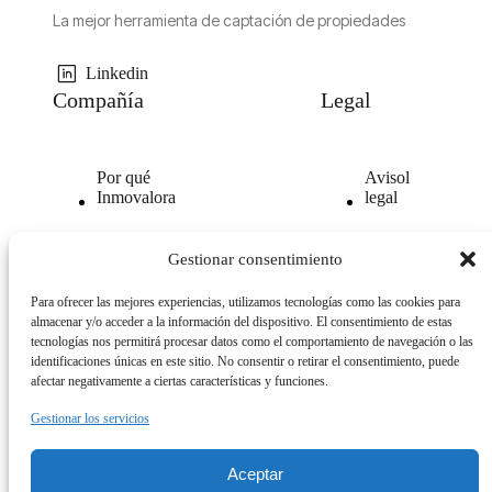
La mejor herramienta de captación de propiedades
Linkedin
Compañía
Legal
Por qué
Avisol
Inmovalora
legal
Nuestra
Politica de
Gestionar consentimiento
tecnología
privacidad
Para ofrecer las mejores experiencias, utilizamos tecnologías como las cookies para
Opiniones
Politica
almacenar y/o acceder a la información del dispositivo. El consentimiento de estas
clientes
de
tecnologías nos permitirá procesar datos como el comportamiento de navegación o las
cookies
identificaciones únicas en este sitio. No consentir o retirar el consentimiento, puede
afectar negativamente a ciertas características y funciones.
Gestionar los servicios
Aceptar
© 2026. All Rights Reserved.