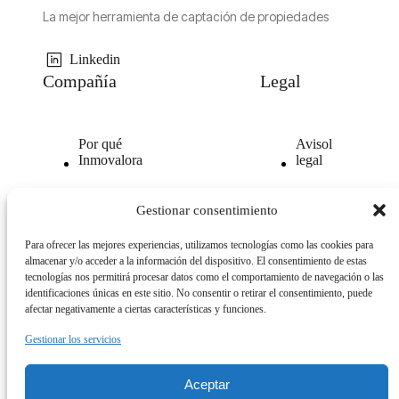
La mejor herramienta de captación de propiedades
Linkedin
Compañía
Legal
Por qué
Avisol
Inmovalora
legal
Nuestra
Politica de
Gestionar consentimiento
tecnología
privacidad
Para ofrecer las mejores experiencias, utilizamos tecnologías como las cookies para
Opiniones
Politica
almacenar y/o acceder a la información del dispositivo. El consentimiento de estas
clientes
de
tecnologías nos permitirá procesar datos como el comportamiento de navegación o las
cookies
identificaciones únicas en este sitio. No consentir o retirar el consentimiento, puede
afectar negativamente a ciertas características y funciones.
Gestionar los servicios
Aceptar
© 2026. All Rights Reserved.