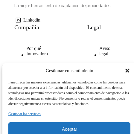
La mejor herramienta de captación de propiedades
Linkedin
Compañía
Legal
Por qué
Avisol
Inmovalora
legal
Nuestra
Politica de
Gestionar consentimiento
tecnología
privacidad
Para ofrecer las mejores experiencias, utilizamos tecnologías como las cookies para
Opiniones
Politica
almacenar y/o acceder a la información del dispositivo. El consentimiento de estas
clientes
de
tecnologías nos permitirá procesar datos como el comportamiento de navegación o las
cookies
identificaciones únicas en este sitio. No consentir o retirar el consentimiento, puede
afectar negativamente a ciertas características y funciones.
Gestionar los servicios
Aceptar
© 2026. All Rights Reserved.