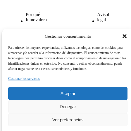
Por qué
Avisol
Inmovalora
legal
Nuestra
Politica de
Gestionar consentimiento
tecnología
privacidad
Para ofrecer las mejores experiencias, utilizamos tecnologías como las cookies para
Opiniones
Politica
almacenar y/o acceder a la información del dispositivo. El consentimiento de estas
clientes
de
tecnologías nos permitirá procesar datos como el comportamiento de navegación o las
cookies
identificaciones únicas en este sitio. No consentir o retirar el consentimiento, puede
afectar negativamente a ciertas características y funciones.
Gestionar los servicios
Aceptar
© 2026. All Rights Reserved.
ESP
|
ENG
|
GER
Denegar
Ver preferencias