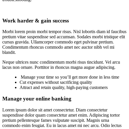
Work harder & gain success
Morbi lorem proin morbi tempor risus. Nisl lobortis diam id faucibus
pretium vitae suspendisse sed accumsan. Sodales morbi tristique elit
cursus gravida. Ullamcorper commodo eget pulvinar pretium.
Condimentum rhoncus commodo amet nec auctor nibh vel mi
blandit.
Neque ultrices nunc condimentum morbi risus tincidunt. Vel arcu
lacus non ornare. Porttitor in rhoncus magna augue adipiscing.
Manage your time so you’ll get more done in less time
Cut expenses without sacrificing quality
Attract and retain quality, high-paying customers
Manage your online banking
Lorem ipsum dolor sit amet consectetur. Diam consectetur
suspendisse dolor quam consectetur amet enim. Adipiscing tortor
pretium pellentesque fames vulputate suscipit. Magnis urna
commodo enim feugiat. Eu in lacus amet mi nec arcu. Odio lectus