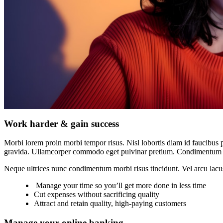
Work harder & gain success
Morbi lorem proin morbi tempor risus. Nisl lobortis diam id faucibus p
gravida. Ullamcorper commodo eget pulvinar pretium. Condimentum 
Neque ultrices nunc condimentum morbi risus tincidunt. Vel arcu lacu
Manage your time so you’ll get more done in less time
Cut expenses without sacrificing quality
Attract and retain quality, high-paying customers
Manage your online banking