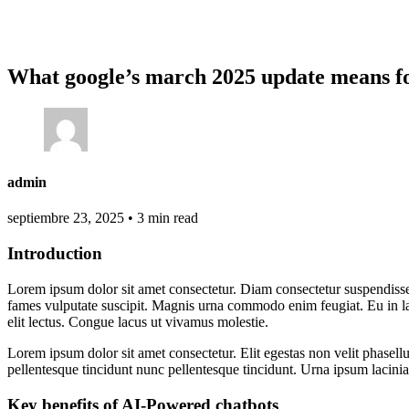
What google’s march 2025 update means f
admin
septiembre 23, 2025
•
3 min read
Introduction
Lorem ipsum dolor sit amet consectetur. Diam consectetur suspendisse
fames vulputate suscipit. Magnis urna commodo enim feugiat. Eu in la
elit lectus. Congue lacus ut vivamus molestie.
Lorem ipsum dolor sit amet consectetur. Elit egestas non velit phasellu
pellentesque tincidunt nunc pellentesque tincidunt. Urna ipsum lacinia 
Key benefits of AI-Powered chatbots