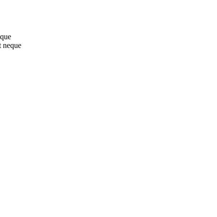
sque
t neque