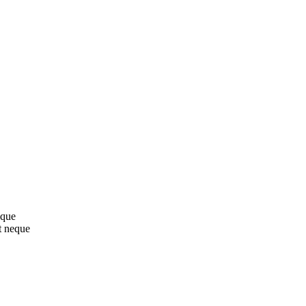
sque
t neque