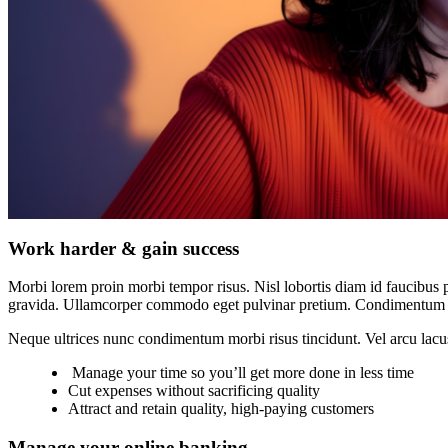
Work harder & gain success
Morbi lorem proin morbi tempor risus. Nisl lobortis diam id faucibus p
gravida. Ullamcorper commodo eget pulvinar pretium. Condimentum 
Neque ultrices nunc condimentum morbi risus tincidunt. Vel arcu lacu
Manage your time so you’ll get more done in less time
Cut expenses without sacrificing quality
Attract and retain quality, high-paying customers
Manage your online banking